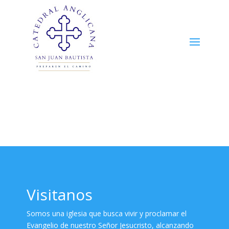
Visitanos
Somos una iglesia que busca vivir y proclamar el
Evangelio de nuestro Señor Jesucristo, alcanzando